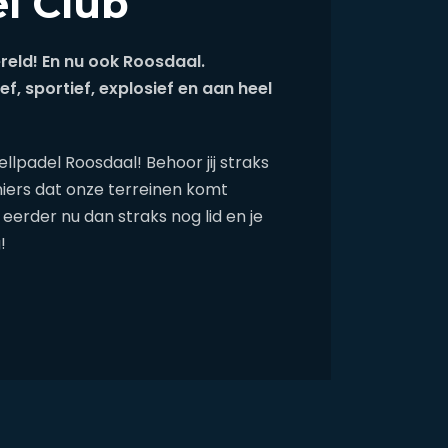
l Club
reld! En nu ook Roosdaal.
ef, sportief, explosief en aan heel
llpadel Roosdaal! Behoor jij straks
niers dat onze terreinen komt
eerder nu dan straks nog lid en je
!