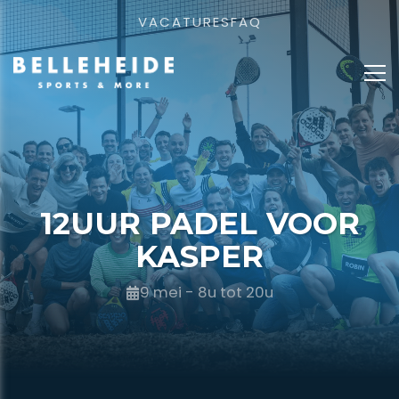
VACATURES
FAQ
12UUR PADEL VOOR
KASPER
9 mei - 8u tot 20u