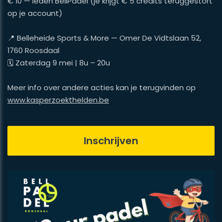
€ 10 — leden BellPadel (je krijgt € 5 credits teruggestort
op je account)
📍 Belleheide Sports & More — Omer De Vidtslaan 52,
1760 Roosdaal
​​​​​​​🗓 Zaterdag 9 mei | 8u – 20u
​​​​​​​Meer info over andere acties kan je terugvinden op
www.kasperzoekthelden.be
Inschrijven