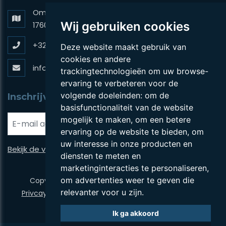
Omer De Vidtslaan 52,
Wij gebruiken cookies
1760 Roosdaal
+32 (0)546 719 92
Deze website maakt gebruik van
cookies en andere
info@belleheide.com
trackingtechnologieën om uw browse-
ervaring te verbeteren voor de
volgende doeleinden:
om de
Inschrijven nieuwsbrief
basisfunctionaliteit van de website
mogelijk te maken
,
om een betere
ervaring op de website te bieden
,
om
uw interesse in onze producten en
Bekijk de vorige updates
diensten te meten en
marketinginteracties te personaliseren
,
om advertenties weer te geven die
Copyright © 2026 Belleheide. All rights reserved.
relevanter voor u zijn
.
Privcayverklaring
|
Algemene voorwaarden
|
UP-TO-
DATE WebDesign
Ik ga akkoord