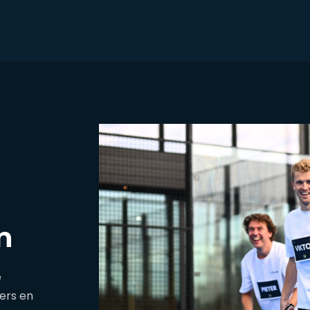
n
e
lers en