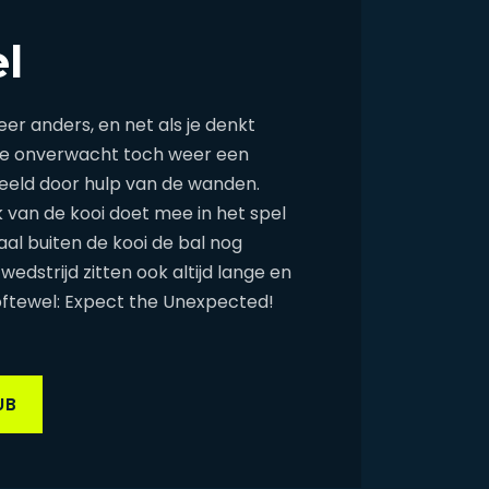
l
er anders, en net als je denkt
jg je onverwacht toch weer een
eeld door hulp van de wanden.
van de kooi doet mee in het spel
aal buiten de kooi de bal nog
wedstrijd zitten ook altijd lange en
 oftewel: Expect the Unexpected!
UB