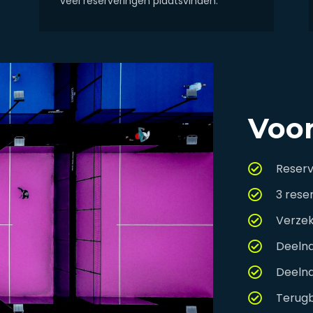
veel reserveringen plaatsvinden.
Voor
Reserv
3 reser
Verzek
Deelna
Deelna
Terugb