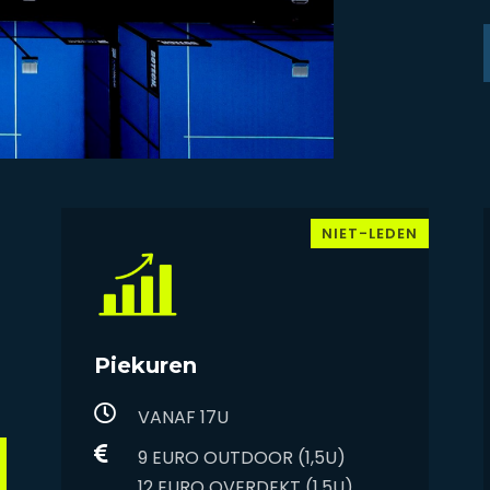
NIET-LEDEN
Piekuren
VANAF 17U
9 EURO OUTDOOR (1,5U)
​​​​​​​12 EURO OVERDEKT (1,5U)