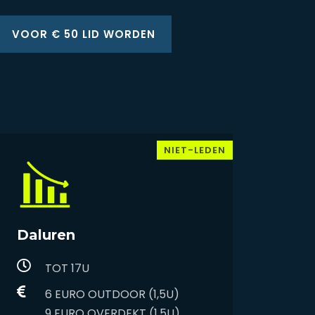
VOOR € 50 LID WORDEN
NIET-LEDEN
Daluren
TOT 17U
6 EURO OUTDOOR (1,5U)
​​​​​​​9 EURO OVERDEKT (1,5U)